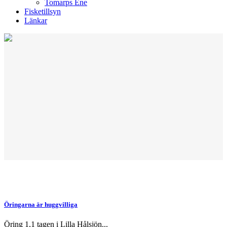
Tomarps Ene
Fisketillsyn
Länkar
Öringarna är huggvilliga
Öring 1,1 tagen i Lilla Hålsjön...