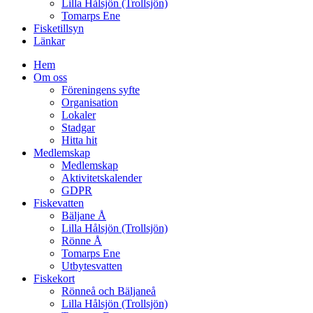
Lilla Hålsjön (Trollsjön)
Tomarps Ene
Fisketillsyn
Länkar
Hem
Om oss
Föreningens syfte
Organisation
Lokaler
Stadgar
Hitta hit
Medlemskap
Medlemskap
Aktivitetskalender
GDPR
Fiskevatten
Bäljane Å
Lilla Hålsjön (Trollsjön)
Rönne Å
Tomarps Ene
Utbytesvatten
Fiskekort
Rönneå och Bäljaneå
Lilla Hålsjön (Trollsjön)