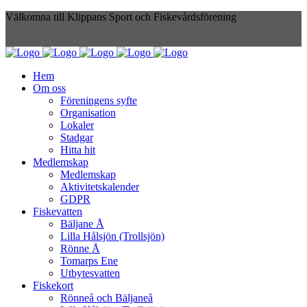
Välkomna till Klippans Sport och Fiskevårdsförening
Hem
Om oss
Föreningens syfte
Organisation
Lokaler
Stadgar
Hitta hit
Medlemskap
Medlemskap
Aktivitetskalender
GDPR
Fiskevatten
Bäljane Å
Lilla Hålsjön (Trollsjön)
Rönne Å
Tomarps Ene
Utbytesvatten
Fiskekort
Rönneå och Bäljaneå