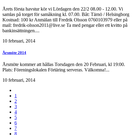
Årets första havstur kör vi Lördagen den 22/2 08.00 - 12.00. Vi
samlas på torget för samåkning kl. 07.00. Båt: Tärnö / Helsingborg
Kostnad: 100 kr Anmälan till Fredrik Olsson 0760103979 eller på
mail: fredrik-olsson2011@live.se Ta med pengar eller ett kvitto på
bankinsättningen....
10 februari, 2014
Årsmöte 2014
Årsmöte kommer att hållas Torsdagen den 20 Februari, kl 19:00.
Plats: Föreningslokalen Förtäring serveras. Välkomna!...
10 februari, 2014
1
2
3
4
5
6
7
8