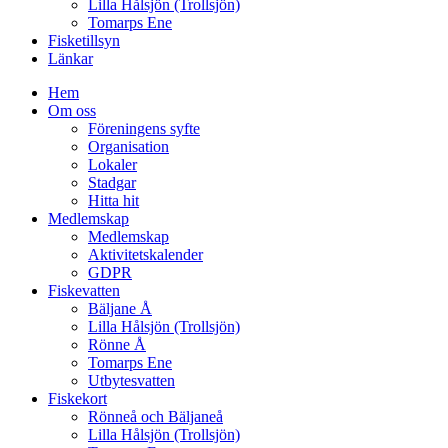
Lilla Hålsjön (Trollsjön)
Tomarps Ene
Fisketillsyn
Länkar
Hem
Om oss
Föreningens syfte
Organisation
Lokaler
Stadgar
Hitta hit
Medlemskap
Medlemskap
Aktivitetskalender
GDPR
Fiskevatten
Bäljane Å
Lilla Hålsjön (Trollsjön)
Rönne Å
Tomarps Ene
Utbytesvatten
Fiskekort
Rönneå och Bäljaneå
Lilla Hålsjön (Trollsjön)