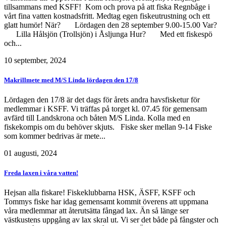
tillsammans med KSFF! Kom och prova på att fiska Regnbåge i
vårt fina vatten kostnadsfritt. Medtag egen fiskeutrustning och ett
glatt humör! När? Lördagen den 28 september 9.00-15.00 Var?
Lilla Hålsjön (Trollsjön) i Åsljunga Hur? Med ett fiskespö
och...
10 september, 2024
Makrillmete med M/S Linda lördagen den 17/8
Lördagen den 17/8 är det dags för årets andra havsfisketur för
medlemmar i KSFF. Vi träffas på torget kl. 07.45 för gemensam
avfärd till Landskrona och båten M/S Linda. Kolla med en
fiskekompis om du behöver skjuts. Fiske sker mellan 9-14 Fiske
som kommer bedrivas är mete...
01 augusti, 2024
Freda laxen i våra vatten!
Hejsan alla fiskare! Fiskeklubbarna HSK, ÄSFF, KSFF och
Tommys fiske har idag gemensamt kommit överens att uppmana
våra medlemmar att återutsätta fångad lax. Än så länge ser
västkustens uppgång av lax skral ut. Vi ser det både på fångster och