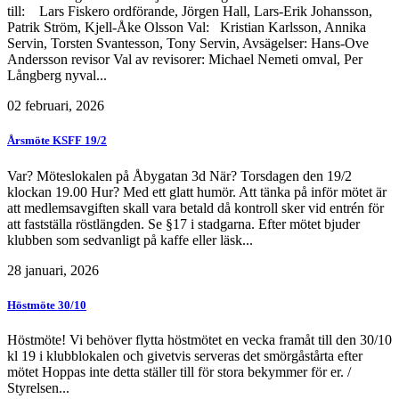
till: Lars Fiskero ordförande, Jörgen Hall, Lars-Erik Johansson,
Patrik Ström, Kjell-Åke Olsson Val: Kristian Karlsson, Annika
Servin, Torsten Svantesson, Tony Servin, Avsägelser: Hans-Ove
Andersson revisor Val av revisorer: Michael Nemeti omval, Per
Långberg nyval...
02 februari, 2026
Årsmöte KSFF 19/2
Var? Möteslokalen på Åbygatan 3d När? Torsdagen den 19/2
klockan 19.00 Hur? Med ett glatt humör. Att tänka på inför mötet är
att medlemsavgiften skall vara betald då kontroll sker vid entrén för
att fastställa röstlängden. Se §17 i stadgarna. Efter mötet bjuder
klubben som sedvanligt på kaffe eller läsk...
28 januari, 2026
Höstmöte 30/10
Höstmöte! Vi behöver flytta höstmötet en vecka framåt till den 30/10
kl 19 i klubblokalen och givetvis serveras det smörgåstårta efter
mötet Hoppas inte detta ställer till för stora bekymmer för er. /
Styrelsen...