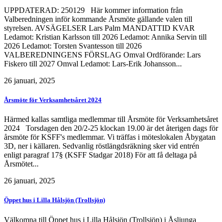
UPPDATERAD: 250129 Här kommer information från
Valberedningen inför kommande Årsmöte gällande valen till
styrelsen. AVSÄGELSER Lars Palm MANDATTID KVAR
Ledamot: Kristian Karlsson till 2026 Ledamot: Annika Servin till
2026 Ledamot: Torsten Svantesson till 2026
VALBEREDNINGENS FÖRSLAG Omval Ordförande: Lars
Fiskero till 2027 Omval Ledamot: Lars-Erik Johansson...
26 januari, 2025
Årsmöte för Verksamhetsåret 2024
Härmed kallas samtliga medlemmar till Årsmöte för Verksamhetsåret
2024 Torsdagen den 20/2-25 klockan 19.00 är det återigen dags för
årsmöte för KSFF's medlemmar. Vi träffas i möteslokalen Åbygatan
3D, ner i källaren. Sedvanlig röstlängdsräkning sker vid entrén
enligt paragraf 17§ (KSFF Stadgar 2018) För att få deltaga på
Årsmötet...
26 januari, 2025
Öppet hus i Lilla Hålsjön (Trollsjön)
Välkomna till Öppet hus i Lilla Hålsjön (Trollsjön) i Åsljunga