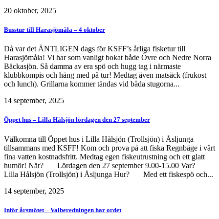
20 oktober, 2025
Busstur till Harasjömåla – 4 oktober
Då var det ÄNTLIGEN dags för KSFF’s årliga fisketur till
Harasjömåla! Vi har som vanligt bokat både Övre och Nedre Norra
Bäckasjön. Så damma av era spö och hugg tag i närmaste
klubbkompis och häng med på tur! Medtag även matsäck (frukost
och lunch). Grillarna kommer tändas vid båda stugorna...
14 september, 2025
Öppet hus – Lilla Hålsjön lördagen den 27 september
Välkomna till Öppet hus i Lilla Hålsjön (Trollsjön) i Åsljunga
tillsammans med KSFF! Kom och prova på att fiska Regnbåge i vårt
fina vatten kostnadsfritt. Medtag egen fiskeutrustning och ett glatt
humör! När? Lördagen den 27 september 9.00-15.00 Var?
Lilla Hålsjön (Trollsjön) i Åsljunga Hur? Med ett fiskespö och...
14 september, 2025
Inför årsmötet – Valberedningen har ordet