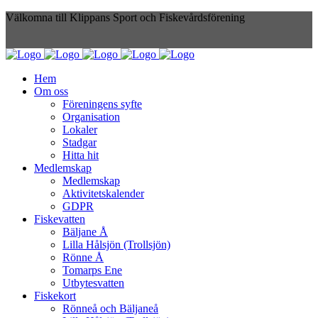
Välkomna till Klippans Sport och Fiskevårdsförening
Hem
Om oss
Föreningens syfte
Organisation
Lokaler
Stadgar
Hitta hit
Medlemskap
Medlemskap
Aktivitetskalender
GDPR
Fiskevatten
Bäljane Å
Lilla Hålsjön (Trollsjön)
Rönne Å
Tomarps Ene
Utbytesvatten
Fiskekort
Rönneå och Bäljaneå