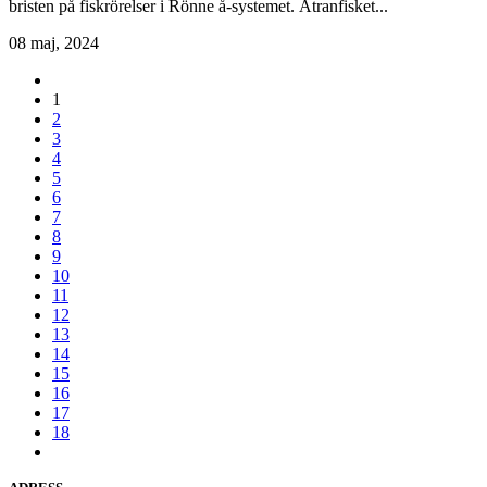
bristen på fiskrörelser i Rönne å-systemet. Ätranfisket...
08 maj, 2024
1
2
3
4
5
6
7
8
9
10
11
12
13
14
15
16
17
18