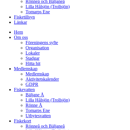
Rönneå och Bäljaneå
Lilla Hålsjön (Trollsjön)
Tomarps Ene
Fisketillsyn
Länkar
Hem
Om oss
Föreningens syfte
Organisation
Lokaler
Stadgar
Hitta hit
Medlemskap
Medlemskap
Aktivitetskalender
GDPR
Fiskevatten
Bäljane Å
Lilla Hålsjön (Trollsjön)
Rönne Å
Tomarps Ene
Utbytesvatten
Fiskekort
Rönneå och Bäljaneå