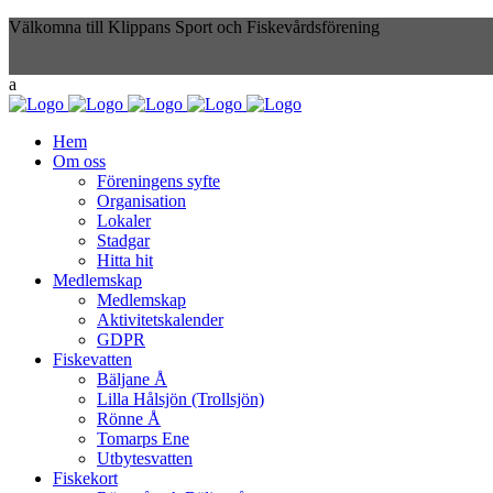
Välkomna till Klippans Sport och Fiskevårdsförening
Hem
Om oss
Föreningens syfte
Organisation
Lokaler
Stadgar
Hitta hit
Medlemskap
Medlemskap
Aktivitetskalender
GDPR
Fiskevatten
Bäljane Å
Lilla Hålsjön (Trollsjön)
Rönne Å
Tomarps Ene
Utbytesvatten
Fiskekort