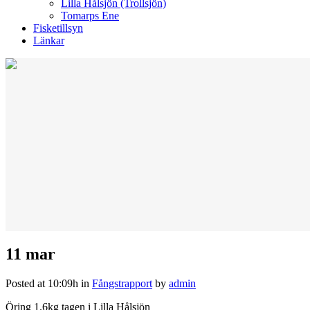
Lilla Hålsjön (Trollsjön)
Tomarps Ene
Fisketillsyn
Länkar
11 mar
Posted at 10:09h
in
Fångstrapport
by
admin
Öring 1.6kg tagen i Lilla Hålsjön