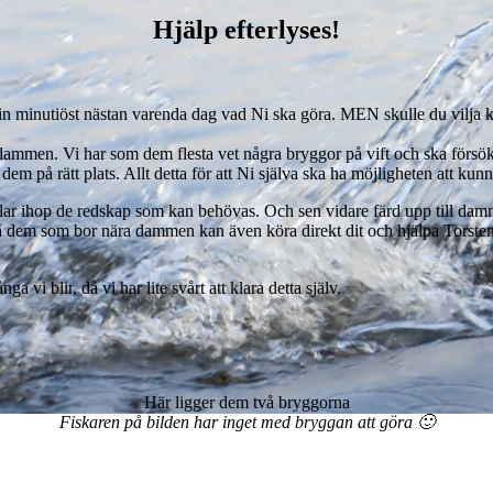
Hjälp efterlyses!
rat in minutiöst nästan varenda dag vad Ni ska göra. MEN skulle du vilja
dammen. Vi har som dem flesta vet några bryggor på vift och ska försöka 
 dem på rätt plats. Allt detta för att Ni själva ska ha möjligheten att ku
ar ihop de redskap som kan behövas. Och sen vidare färd upp till da
Så dem som bor nära dammen kan även köra direkt dit och hjälpa Torsten me
a vi blir, då vi har lite svårt att klara detta själv.
Här ligger dem två bryggorna
Fiskaren på bilden har inget med bryggan att göra 🙂