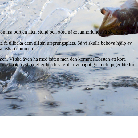
 komma bort en liten stund och göra något annorlunda så ska vi nu göra
få tillbaka dem till sin ursprungsplats. Så vi skulle behöva hjälp av
nna fiska i dammen.
mmen. Vi ska även ha med båten men den kommer Torsten att köra
d båten. Strax efter lunch så grillar vi något gott och ljuger lite för