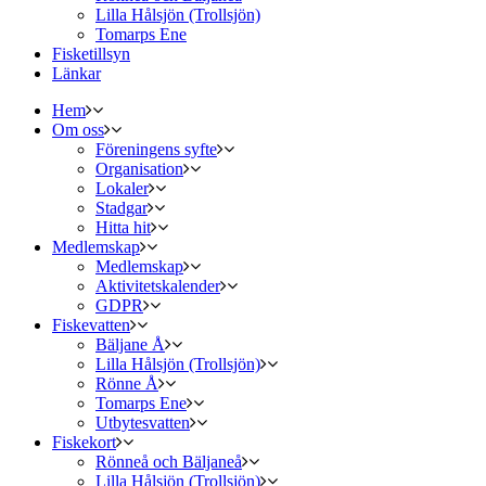
Lilla Hålsjön (Trollsjön)
Tomarps Ene
Fisketillsyn
Länkar
Hem
Om oss
Föreningens syfte
Organisation
Lokaler
Stadgar
Hitta hit
Medlemskap
Medlemskap
Aktivitetskalender
GDPR
Fiskevatten
Bäljane Å
Lilla Hålsjön (Trollsjön)
Rönne Å
Tomarps Ene
Utbytesvatten
Fiskekort
Rönneå och Bäljaneå
Lilla Hålsjön (Trollsjön)