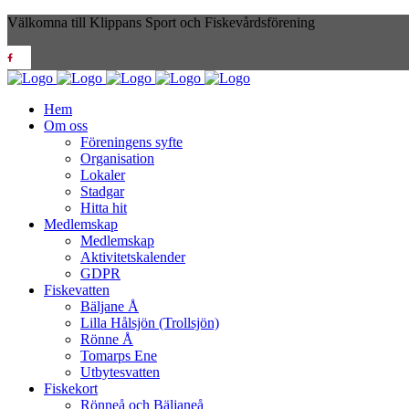
Välkomna till Klippans Sport och Fiskevårdsförening
Hem
Om oss
Föreningens syfte
Organisation
Lokaler
Stadgar
Hitta hit
Medlemskap
Medlemskap
Aktivitetskalender
GDPR
Fiskevatten
Bäljane Å
Lilla Hålsjön (Trollsjön)
Rönne Å
Tomarps Ene
Utbytesvatten
Fiskekort
Rönneå och Bäljaneå