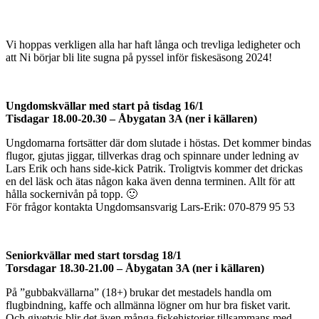
Vi hoppas verkligen alla har haft långa och trevliga ledigheter och
att Ni börjar bli lite sugna på pyssel inför fiskesäsong 2024!
Ungdomskvällar med start på tisdag 16/1
Tisdagar 18.00-20.30 – Åbygatan 3A (ner i källaren)
Ungdomarna fortsätter där dom slutade i höstas. Det kommer bindas
flugor, gjutas jiggar, tillverkas drag och spinnare under ledning av
Lars Erik och hans side-kick Patrik. Troligtvis kommer det drickas
en del läsk och ätas någon kaka även denna terminen. Allt för att
hålla sockernivån på topp. 🙂
För frågor kontakta Ungdomsansvarig Lars-Erik: 070-879 95 53
Seniorkvällar med start torsdag 18/1
Torsdagar 18.30-21.00 – Åbygatan 3A (ner i källaren)
På ”gubbakvällarna” (18+) brukar det mestadels handla om
flugbindning, kaffe och allmänna lögner om hur bra fisket varit.
Och givetvis blir det även många fiskehistorier tillsammans med