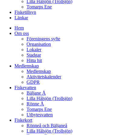
Lilla Hålsjön (Trollsjön)
Tomarps Ene
Fisketillsyn
Länkar
Hem
Om oss
Föreningens syfte
Organisation
Lokaler
Stadgar
Hitta hit
Medlemskap
Medlemskap
Aktivitetskalender
GDPR
Fiskevatten
Bäljane Å
Lilla Hålsjön (Trollsjön)
Rönne Å
Tomarps Ene
Utbytesvatten
Fiskekort
Rönneå och Bäljaneå
Lilla Hålsjön (Trollsjön)