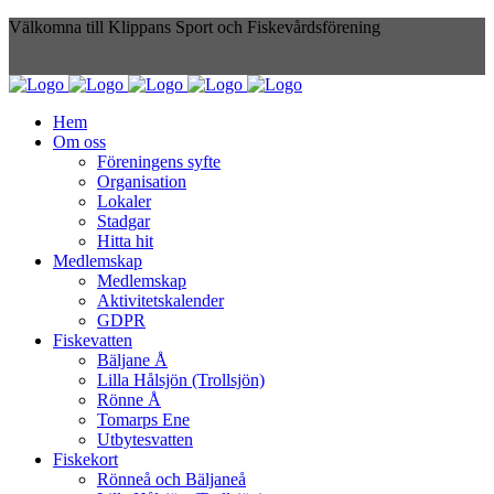
Välkomna till Klippans Sport och Fiskevårdsförening
Hem
Om oss
Föreningens syfte
Organisation
Lokaler
Stadgar
Hitta hit
Medlemskap
Medlemskap
Aktivitetskalender
GDPR
Fiskevatten
Bäljane Å
Lilla Hålsjön (Trollsjön)
Rönne Å
Tomarps Ene
Utbytesvatten
Fiskekort
Rönneå och Bäljaneå